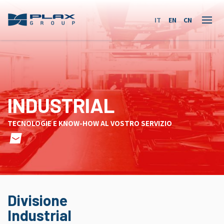
Plax Group
IT
EN
CN
INDUSTRIAL
TECNOLOGIE E KNOW-HOW AL VOSTRO SERVIZIO
Divisione
Industrial