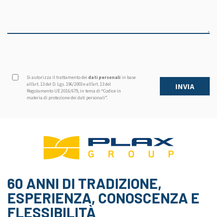
Si autorizza il trattamento dei
dati personali
in base
all’art. 13 del D. Lgs. 196/2003 e all’art. 13 del
Regolamento UE 2016/679, in tema di “Codice in
materia di protezione dei dati personali”.
60 ANNI DI TRADIZIONE,
ESPERIENZA, CONOSCENZA E
FLESSIBILITÀ