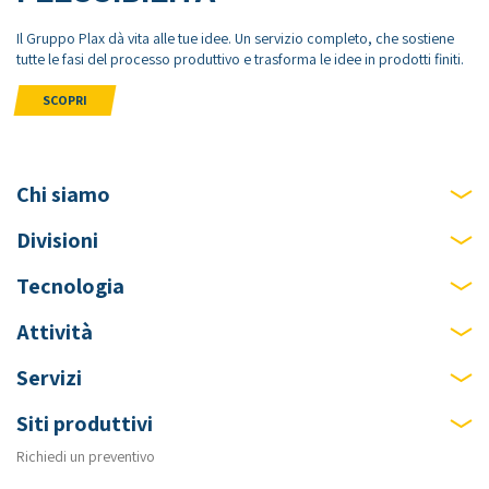
Il Gruppo Plax dà vita alle tue idee. Un servizio completo, che sostiene
tutte le fasi del processo produttivo e trasforma le idee in prodotti finiti.
SCOPRI
Chi siamo
Plax Group
Divisioni
Elite Borsa Italiana
Biomedical
Tecnologia
Lavora con noi
Health & Beauty
Stampaggio ad iniezione
Attività
Politica della qualità e certificazioni
Industrial
Termoformatura plastica
Progettazione stampi materie plastiche
Contatti
Servizi
Mold Division
Prototipazione rapida
Costruzione stampi materie plastiche
Stampaggio materie plastiche
Siti produttivi
Assemblaggio materie plastiche
Stampaggio silicone liquido
Richiedi un preventivo
Italia
Stampaggio silicone medicale