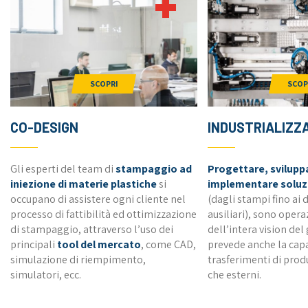
SCOPRI
SCOP
CO-DESIGN
INDUSTRIALIZZ
Gli esperti del team di
stampaggio ad
Progettare, svilupp
iniezione di materie plastiche
si
implementare soluz
occupano di assistere ogni cliente nel
(dagli stampi fino ai d
processo di fattibilità ed ottimizzazione
ausiliari), sono opera
di stampaggio, attraverso l’uso dei
dell’intera vision del
principali
tool del mercato
, come CAD,
prevede anche la capac
simulazione di riempimento,
trasferimenti di produ
simulatori, ecc.
che esterni.